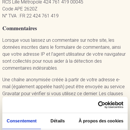
RCS Lille Métropole 424 761 419 00045
Code APE 2620Z
N° TVA : FR 22 424 761 419
Commentaires
Lorsque vous laissez un commentaire sur notre site, les
données inscrites dans le formulaire de commentaire, ainsi
que votre adresse IP et l’agent utilisateur de votre navigateur
sont collectés pour nous aider à la détection des
commentaires indésirables.
Une chaîne anonymisée créée à partir de votre adresse e-
mail (également appelée hash) peut être envoyée au service
Gravatar pour vérifier si vous utilisez ce dernier. Les clauses
de confidentialité du service Gravatar sont disponibles ici :
https://automattic.com/privacy/. Après validation de votre
commentaire, votre photo de profil sera visible publiquement
Consentement
Détails
À propos des cookies
à coté de votre commentaire.