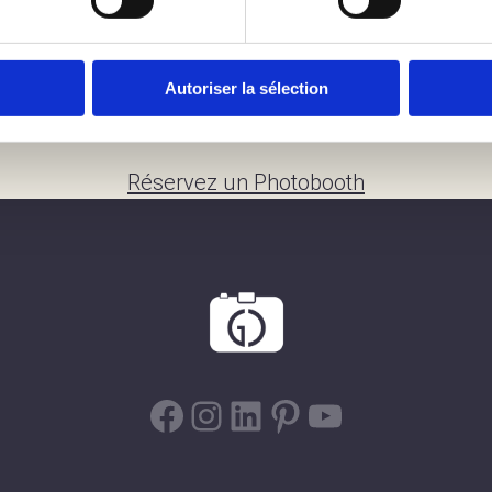
299 €
Autoriser la sélection
un forfait livraison sera proposé
Réservez un Photobooth
Facebook
Instagram
LinkedIn
Pinterest
YouTube