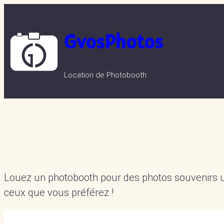
Aller
au
GvosPhotos
contenu
Location de Photobooth
Louez un photobooth pour des photos souvenirs u
ceux que vous préférez !