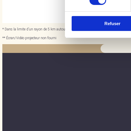
Refuser
* Dans la limite d’un rayon de 5 km autour de Bayeux et 5 km autour de Caen. Au delà 
** Écran/Vidéo projecteur non fourni