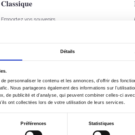
Classique
Emportez vos souvenirs.
Le photobooth
Un éclairage dédié
Selfies numériques illimités
Détails
80 Impressions
ies.
Personnalisation du cadre
e personnaliser le contenu et les annonces, d'offrir des fonctio
Livraison, installation et reprise du matériel sur le lieux
rafic. Nous partageons également des informations sur l'utilisati
de l’événement*
, de publicité et d'analyse, qui peuvent combiner celles-ci avec
Téléchargement immédiat des selfies sur
ils ont collectées lors de votre utilisation de leurs services.
smartphone
Totalité des photos remises à l’organisateur dès le
Préférences
Statistiques
lendemain