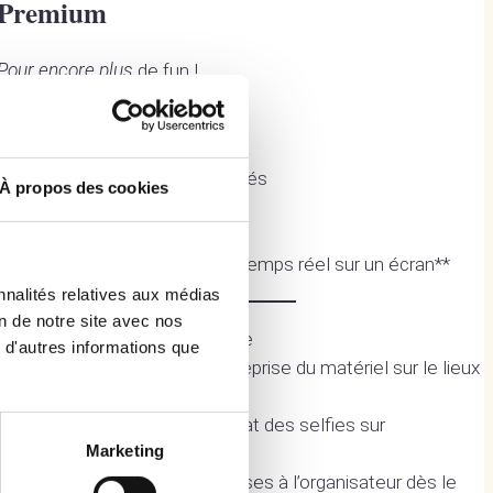
Premium
Pour encore plus
de fun !
Le photobooth
Un éclairage dédié
Selfies numériques illimités
À propos des cookies
Jusqu’à 700 impressions
Un fond et son support
Diffusion des selfies en temps réel sur un écran
**
nnalités relatives aux médias
on de notre site avec nos
Personnalisation du cadre
 d'autres informations que
Livraison, installation et reprise du matériel sur le lieux
de l’événement*
Téléchargement immédiat des selfies sur
Marketing
smartphone
Totalité des photos remises à l’organisateur dès le