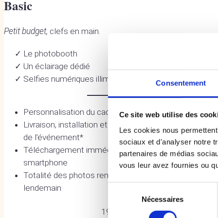
Basic
Petit budget,
clefs en main.
Le photobooth
Un éclairage dédié
Selfies numériques illimités
Consentement
Personnalisation du cadre
Ce site web utilise des cook
Livraison, installation et reprise du matériel sur le lieux
Les cookies nous permettent d
de l’événement*
sociaux et d'analyser notre t
Téléchargement immédiat des selfies sur
partenaires de médias sociaux
smartphone
vous leur avez fournies ou qu'
Totalité des photos remises à l’organisateur dès le
lendemain
Sélection
Nécessaires
du
consentement
199 €