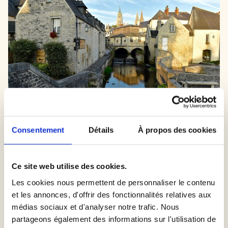
Consentement
Détails
À propos des cookies
Dans les spots photos unique de Bayeux, le Pont Saint-
Jean n’est pas toujours facile car situé dans le centre ville, il
faut bien choisir l’heure de la séance photo.
Ce site web utilise des cookies.
Le Pont Saint-Jean de Bayeux, drapé dans l’histoire et la
Les cookies nous permettent de personnaliser le contenu
beauté naturelle, se révèle être un cadre idéal pour
une
et les annonces, d'offrir des fonctionnalités relatives aux
séance photo de mariage
empreinte de romance et
médias sociaux et d'analyser notre trafic. Nous
d’élégance. Ses arches en pierre ancienne encadrent un
partageons également des informations sur l'utilisation de
décor intime où les mariés peuvent se perdre dans l’étreinte