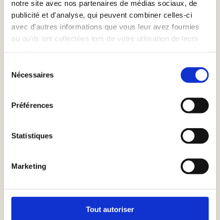
notre site avec nos partenaires de médias sociaux, de
de leur amour, capturant des moments de tendresse au fil
publicité et d'analyse, qui peuvent combiner celles-ci
de la rivière calme et des rives verdoyantes. Sous la
avec d'autres informations que vous leur avez fournies
lumière douce du soleil ou l’éclat romantique des étoiles,
ou qu'ils ont collectées lors de votre utilisation de leurs
chaque cliché sur le Pont Saint-Jean devient un tableau
services.
poétique, immortalisant l’amour intemporel des mariés dans
Sélection
un cadre pittoresque, faisant ainsi de chaque image un
Nécessaires
du
souvenir inoubliable de leur jour spécial.
consentement
La Rivière Aure
Préférences
Statistiques
Marketing
Tout autoriser