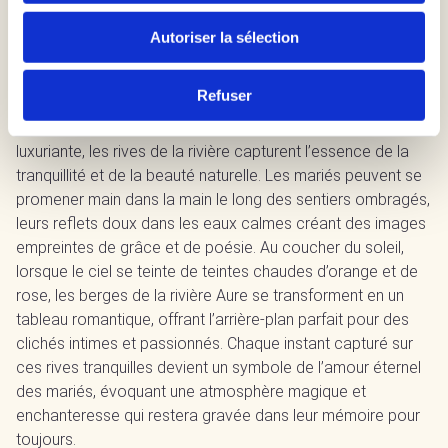
Autoriser la sélection
Les berges sereines de la rivière Aure à Bayeux offrent un
Refuser
cadre pittoresque et romantique pour
une séance photo de
mariage
. Bordées d’arbres majestueux et de verdure
luxuriante, les rives de la rivière capturent l’essence de la
tranquillité et de la beauté naturelle. Les mariés peuvent se
promener main dans la main le long des sentiers ombragés,
leurs reflets doux dans les eaux calmes créant des images
empreintes de grâce et de poésie. Au coucher du soleil,
lorsque le ciel se teinte de teintes chaudes d’orange et de
rose, les berges de la rivière Aure se transforment en un
tableau romantique, offrant l’arrière-plan parfait pour des
clichés intimes et passionnés. Chaque instant capturé sur
ces rives tranquilles devient un symbole de l’amour éternel
des mariés, évoquant une atmosphère magique et
enchanteresse qui restera gravée dans leur mémoire pour
toujours.